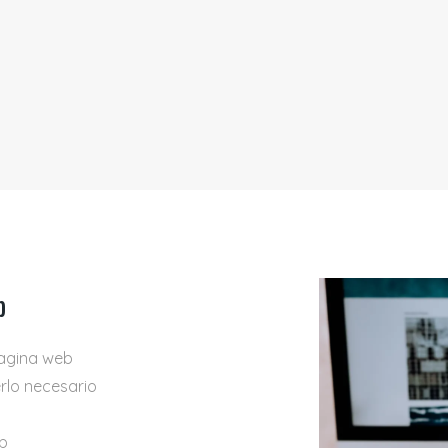
b
pagina web
rlo necesario
b