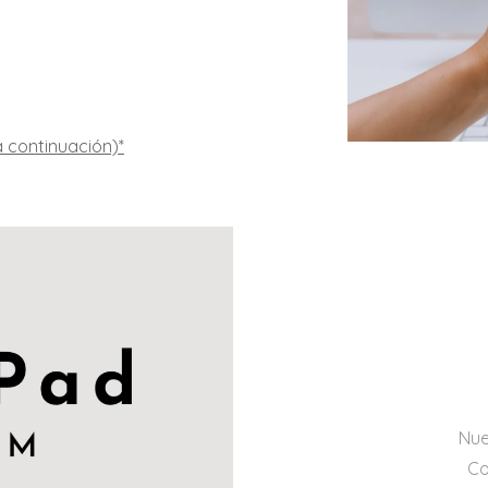
 continuación)*
Nue
Co